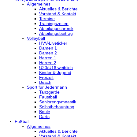
Allgemeines
Aktuelles & Berichte
Vorstand & Kontakt
Termine
Trainingszeiten
Abteilungschronik
Abteilungsbeitrag
Volleyball
HVV-Liveticker
Damen 1
Damen 2
Herren 1
Herren 2
U20/U16 weiblich
Kinder & Jugend
Freizeit
Beach
Sport für Jedermann
Tanzgarde
Faustball
Seniorengymnastik
Selbstbehauptung
Boule
Darts
Fußball
Allgemeines
Aktuelles & Berichte
Vorstand & Kontakt