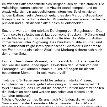
Im zweiten Satz präsentierte sich Bergshausen deutlich stabiler. Die
Aufschläge kamen sicherer, die Abwehr stand kompakt, und es
entwickelte sich ein ausgeglichenes, intensives Spiel mit vielen
langen Ballwechseln. Dennoch gelang es den Marburg-Biedenkopf
Volleys 2, in den entscheidenden Momenten etwas konsequenter zu
punkten und auch diesen Satz für sich zu entscheiden.
Satz drei war dann der stärkste Durchgang von Bergshausen. Das
Team spielte selbstbewusst, lag über weite Strecken in Führung und
setzte Marburg durch druckvolle Angriffe über die Mitte und Außen
immer wieder unter Zugzwang. Das Publikum pushte spürbar, und
die Mannschaft zeigte ihren spielerischen Charakter. Leider fehlte
am Ende erneut ein kleines Stück, und Marburg sicherte sich auch
den dritten Satz.
Ein ganz besonderer Moment, der uns wirklich zu Tränen gerührt
hat, war der aufbauende Applaus zwischen den Sätzen von den
Fanrängen. Wir können einfach nur DANKE sagen für diesen
besonderen Moment - ihr seid wundervoll!
Trotz der 0:3-Niederlage bleibt festzuhalten: starke Phasen,
kämpferischer Einsatz, gute Entwicklung – und ein Heimspiel mit
toller Stimmung, das Lust auf die nächsten Partien macht.wir halten
die Motivation hoch und werden uns selbst aus diesem Loch
kämpfen (müssen).
Nächste Woche geht es für uns nach Mörfelden, die wir letzte
Saison noch in der Hinrunde schlagen konnten. Die FSV steht
gerade mit dem Rücken zur Wand, doch wir lassen uns nicht unter