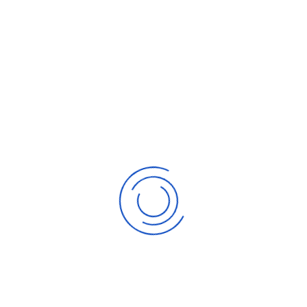
Christiane W.
Stellvertretende
Kassiererin
Christin Rißeler
Schriftführerin
Diese E-
Mail-Adresse
ist vor
Spambots
geschützt!
Zur Anzeige
muss
JavaScript
eingeschaltet
sein.
Nina Wolski
Stellvertretende
Diese E-
Schriftführerin
Mail-Adresse
ist vor
Spambots
geschützt!