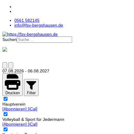
0561 582145
info@fsv-bergshausen.de
Suchen
07.08.2026
-
06.08.2027
Drucken
Filter
Hauptverein
[Abonnieren]
[iCal]
Volleyball & Sport für Jedermann
[Abonnieren]
[iCal]