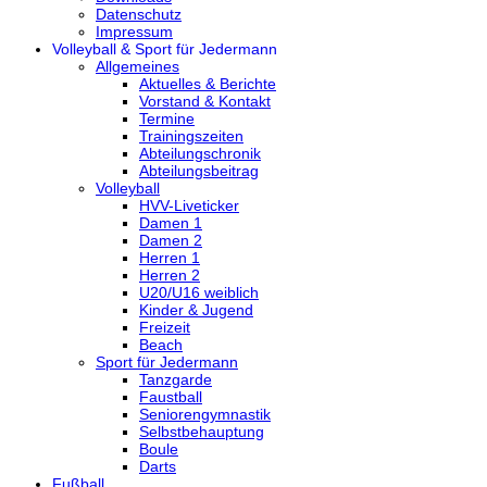
Datenschutz
Impressum
Volleyball & Sport für Jedermann
Allgemeines
Aktuelles & Berichte
Vorstand & Kontakt
Termine
Trainingszeiten
Abteilungschronik
Abteilungsbeitrag
Volleyball
HVV-Liveticker
Damen 1
Damen 2
Herren 1
Herren 2
U20/U16 weiblich
Kinder & Jugend
Freizeit
Beach
Sport für Jedermann
Tanzgarde
Faustball
Seniorengymnastik
Selbstbehauptung
Boule
Darts
Fußball